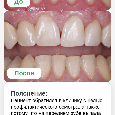
После
Пояснение:
Пациент обратился в клинику с целью
профилактического осмотра, а также
потому что на переднем зубе выпала
пломба.
На первичном осмотре:
сделали фотографии полости рта;
сделали компьютерную
томограмму;
посмотрели детально каждый зуб
на фотографии и на компьютерной
томограмме.
Были обнаружены кариесы
на контактных поверхностях,
в следующий визит преступили
к устранению кариеса.
Убрали кариес, восстановили