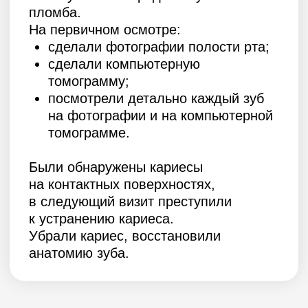
анатомию зуба.
© 2026 «АРМ Клиник»
by Ergart
Политика обработки персональных
данных
Документы
ИНН 9729041467
ОГРН 5167746377563
Вся информация на сайте носит
ознакомительный характер