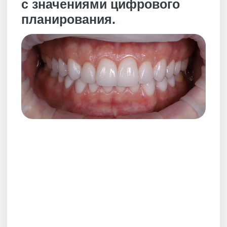
© 2026 «АРМ Клиник»
by Ergart
Политика обработки персональных
данных
Документы
ИНН 9729041467
ОГРН 5167746377563
Вся информация на сайте носит
ознакомительный характер
и не является публичной офертой