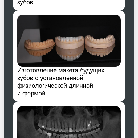
Изготовление постоянных
одиночных конструкций
с применением бескаркасных
коронок из стеклокерамики e. Max
(Ivoclar Vivadent Швейцария).
Общее время реабилитации
составило около 2 месяцев.
Данная работа была проведена
специалистами клиники:
Федоров Дмитрий Юрьевич
- врач
ортопед, функциональный диагност.
Литвин Анна Александровна
- врач
терапевт.
Максим Рощин
- зубной техник
Форма и цвет зубов
являлись личным
пожеланием пациента
в соответствии