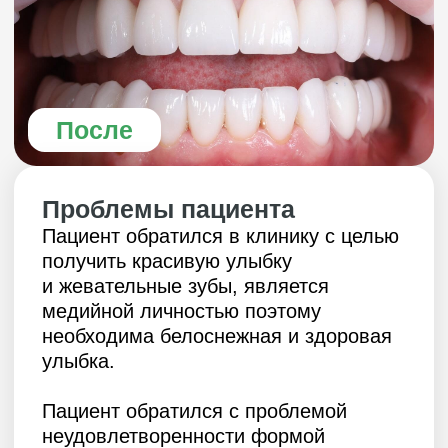
Проблемы пациента
Пациент обратился в клинику с целью
получить красивую улыбку
и жевательные зубы, является
медийной личностью поэтому
необходима белоснежная и здоровая
улыбка.
Пациент обратился с проблемой
неудовлетворенности формой
и цветом своих зубов, которые ранее
неоднократно подвергались в разное
время и разными специалистами
композитным реставрациям,
соответственно форма и цвет каждого
зуба отличался, учитывая, что это
передние зубы, со слов пациента это
очень сильно бросалось в глаза.
Пациент много общается с людьми,
поэтому для него это являлось своего
рода пробемой.
Состояние полости рта
пациента в день обращения
в клинику на консультацию: