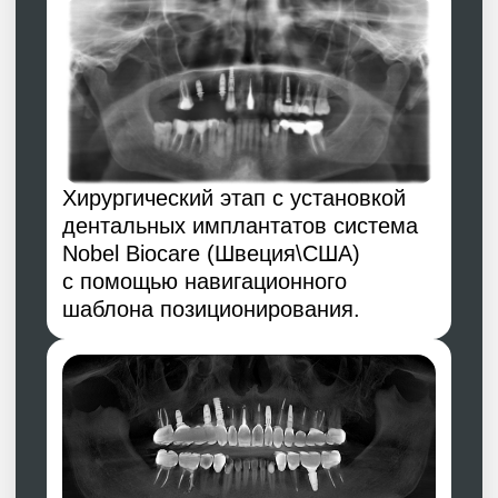
Атабиев Расул Мухажирович
- врач
хирург, имплантолог, пародонтолог.
Атабиев Артур Мухажирович
- врач
ортопед.
Тажева Лаура Туземовна
- врач
терапевт.
Форма и цвет зубов
являлись личным
пожеланием пациента
в соответствии
с значениями цифрового
планирования.