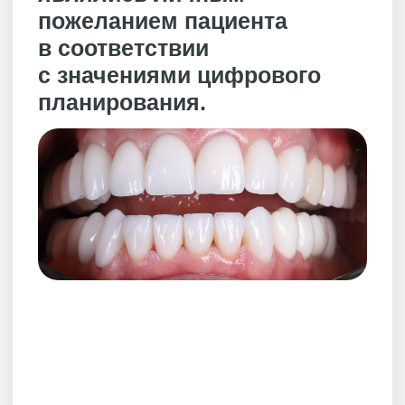
© 2026 «АРМ Клиник»
by Ergart
Политика обработки персональных
данных
Документы
ИНН 9729041467
ОГРН 5167746377563
Вся информация на сайте носит
ознакомительный характер
и не является публичной офертой