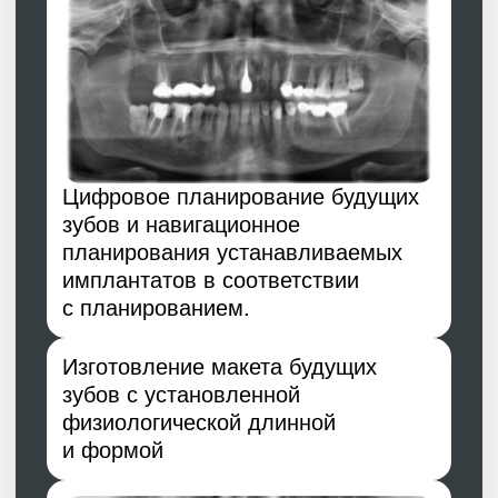
Адаптация с временными
коронками
Изготовление постоянных
одиночных конструкций
с применением бескаркасных
коронок из стеклокерамики e. Max
(Ivoclar Vivadent Швейцария),
а так же коронок на имплантатах
из диоксида циркона ZrO2 Prime
(Ivoclar Vivadent Швейцария)
Общее время реабилитации
составило около 8 месяцев.
Данная работа была проведена
специалистами клиники: