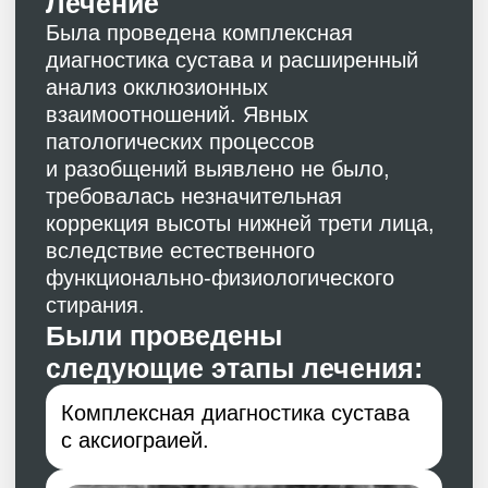
с планированием.
Изготовление макета будущих
зубов с установленной
физиологической длинной
и формой
Хирургический этап с установкой
дентальных имплантатов система
Nobel Biocare (Швеция\США)
с помощью навигационного
шаблона позиционирования.