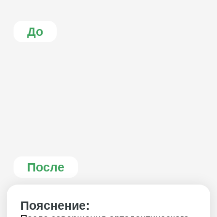
После
Пояснение:
После завершения ортодонтического
лечения пациенту потребовалась
замена несостоятельных пломб,
которые были с признаками
нарушения краевого прилегания.
Доктор все осмотрел и заменил
старые пломбы на функциональные
анатомические реставрации.
Фото процесса лечения: