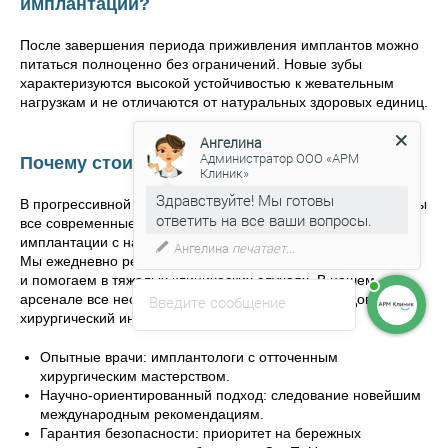
имплантации?
После завершения периода приживления имплантов можно
питаться полноценно без ограничений. Новые зубы
характеризуются высокой устойчивостью к жевательным
нагрузкам и не отличаются от натуральных здоровых единиц.
Ангелина
Администратор ООО «АРМ
Почему стоит обратиться к нам?
Клиник»
Здравствуйте! Мы готовы
В прогрессивной стоматологии ARM Clinic в Москве доступны
ответить на все ваши вопросы.
все современные технологии и протоколы дентальной
имплантации с надежным и долговечным результатом.
Ангелина
печатает...
Мы ежедневно решаем сложные диагностические задачи
и помогаем в тяжелых клинических случаях. В нашем
арсенале все необходимые исследования и передовой
Введите сообщение
хирургический инструментарий.
Опытные врачи: имплантологи с отточенным
хирургическим мастерством.
Научно-ориентированный подход: следование новейшим
международным рекомендациям.
Гарантия безопасности: приоритет на бережных