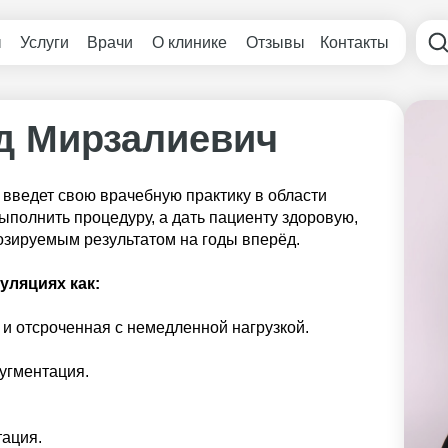
ы
Услуги
Врачи
О клинике
Отзывы
Контакты
д Мирзалиевич
введет свою врачебную практику в области
выполнить процедуру, а дать пациенту здоровую,
озируемым результатом на годы вперёд.
уляциях как:
и отсроченная с немедленной нагрузкой.
угментация.
тация.