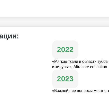
ентр имени А.И.Бурназяна
ации:
2022
«Мягкие ткани в области зубо
и хирурга», Altracore education
2023
«Важнейшие вопросы местног