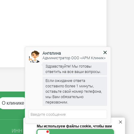
Ангелина
Администратор ООО «АРМ Клиник»
Здравствуйте! Мы готовы
ответить на все ваши вопросы.
Если ожидание ответа
составило более 1 минуты,
оставьте свой номер телефона,
мы Вам обязательно
перезвоним.
О клинике
Отзывы
FAQ
Контакты
Мы используем файлы cookie, чтобы вам
ОГРН 5167746377563
ИНН 9729041467
было удобнее пользоваться сайтом.