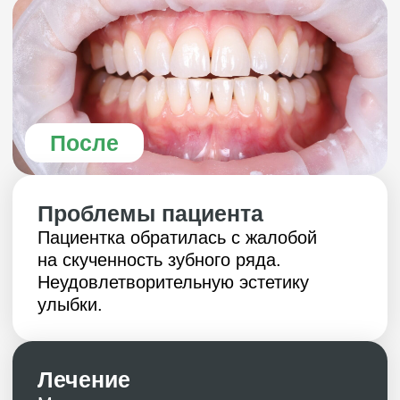
Проблемы пациента
Пациентка обратилась с жалобой
на скученность зубного ряда.
Неудовлетворительную эстетику
улыбки.
Лечение
Мы провели полноценную
диагностику, выявили все проблемы и
составили план лечения.
Командная работа:
Санация полости рта.
Ортодонтическое лечение.
Срок ортодонтического лечения
составил 1 год на элайнерах Invisalign.
Результат лечения