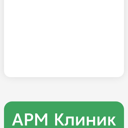
© 2026 «АРМ Клиник»
by Ergart
Политика обработки персональных
данных
Документы
ИНН 9729041467
ОГРН 5167746377563
Вся информация на сайте носит
ознакомительный характер
и не является публичной офертой