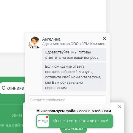
Ангелина
Администратор ООО «АРМ Клиник»
Здравствуйте! Мы готовы
ответить на все ваши вопросы.
Если ожидание ответа
составило более 1 минуты,
оставьте свой номер телефона,
мы Вам обязательно
перезвоним.
О клинике
Отзывы
FAQ
Контакты
Мы используем файлы cookie, чтобы вам
ОГРН 5167746377563
ИНН 9729041467
было удобнее пользоваться сайтом.
Мы не в сети, напишите нам!
я на сайте носит ознакомительный характер
ХОРОШО
и не является публичной офертой