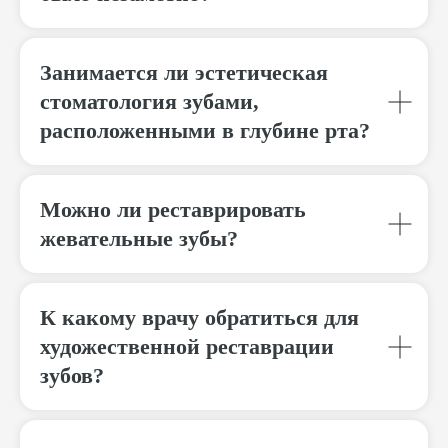
Занимается ли эстетическая
стоматология зубами,
расположенными в глубине рта?
Можно ли реставрировать
жевательные зубы?
К какому врачу обратиться для
© 2026 «АРМ Клиник»
by Ergart
художественной реставрации
Политика обработки персональных
данных
зубов?
Документы
ИНН 9729041467