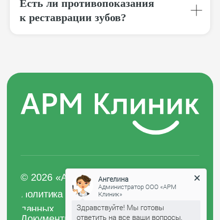
Есть ли противопоказания
ОГРН 5167746377563
к реставрации зубов?
Вся информация на сайте носит
ознакомительный характер
и не является публичной офертой
Ангелина
Администратор ООО «АРМ
Клиник»
Здравствуйте! Мы готовы
ответить на все ваши вопросы.