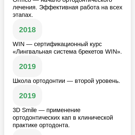
Сертификаты
Открыть
© 2026 «АРМ Клиник»
by Ergart
Политика обработки персональных
данных
Документы
ИНН 9729041467