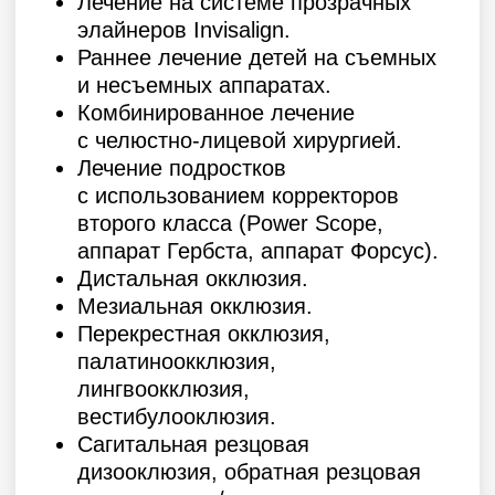
резцовая дизооклюзия / окклюзия.
Аномалии прорезывания зубов:
раннее прорезывание / задержка
прорезывания (ретенция).
Аномалии количества зубов:
гиперодонтия / гиподонтия.
Аномалии зубного ряда: формы,
размера, последовательности,
симметричности.
Аномалии челюстей и их отдельных
анатомических частей.
Аномалии окклюзии пар зубов-
антогонистов.
Первичная, вторичная адентия.
Информация об образовании
2017
РУДН по специализации врач-
стоматолог.