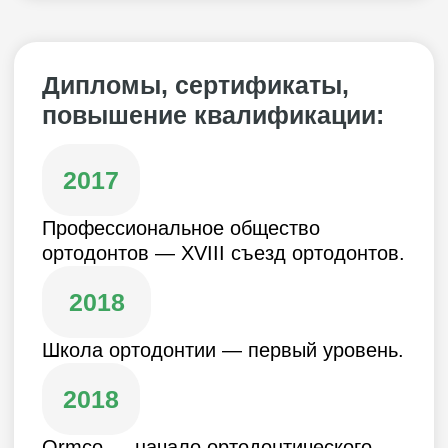
2019
Ortholight — дентальная фотография,
как одна из основ профессионального
роста и успешного менеджмента.
2020
Align Technology — сертификационный
курс Invisalign. Программа
наставничества.
2020
год OHI-S — orthodontics congress.
2020
Ormco — основы биомеханики.
Теоретическая база для успешной
практики. Изгибы на дугах.