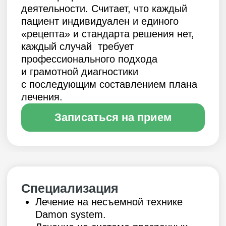
Специализация
Лечение на несъемной технике
Damon system.
Лечение на системе прозрачных
элайнеров Invisalign.
Раннее лечение детей на съемных
и несъемных аппаратах.
Комбинированное лечение
с челюстно-лицевой хирургией.
Лечение подростков
с использованием корректоров
второго класса (Power Scope,
аппарат Гербста, аппарат Форсус).
Дистальная окклюзия.
Мезиальная окклюзия.
Перекрестная окклюзия,
палатиноокклюзия,
лингвоокклюзия,
вестибулооклюзия.
Сагитальная резцовая
дизооклюзия, обратная резцовая
дизооклюзия / окклюзия.
Вертикальная резцовая
дизооклюзия, Прямая резцовая
окклюзия, глубокая.