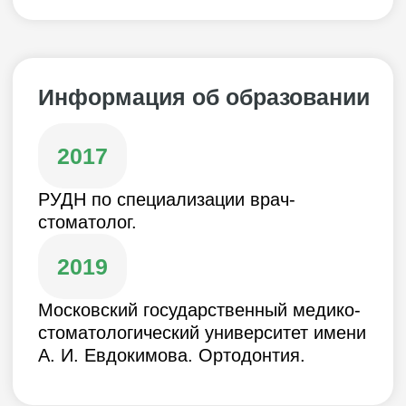
лечения. Эффективная работа на всех
этапах.
2018
WIN — сертификационный курс
«Лингвальная система брекетов WIN».
2019
Школа ортодонтии — второй уровень.
2019
3D Smile — применение
ортодонтических кап в клинической
практике ортодонта.
2019
OrthoArt — ортодонтическая
резидентура. Современные принципы
ортодонтического лечения. Основы
диагностики. Успешный старт
практики.