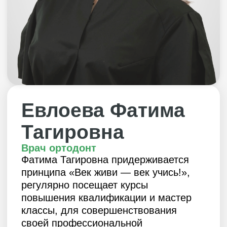
Евлоева Фатима
Тагировна
Врач ортодонт
Фатима Тагировна придерживается
принципа «Век живи — век учись!»,
регулярно посещает курсы
повышения квалификации и мастер
классы, для совершенствования
своей профессиональной
деятельности. Считает, что каждый
пациент индивидуален и единого
«рецепта» и стандарта решения нет,
каждый случай требует
профессионального подхода
и грамотной диагностики
с последующим составлением плана
лечения.
Записаться на прием