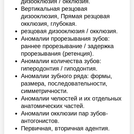
2019
Московский государственный медико-
стоматологический университет имени
А. И. Евдокимова. Ортодонтия.
Дипломы, сертификаты,
повышение квалификации:
2017
Профессиональное общество
ортодонтов — XVIII съезд ортодонтов.
2018
Школа ортодонтии — первый уровень.
2018
Ormco — начало ортодонтического