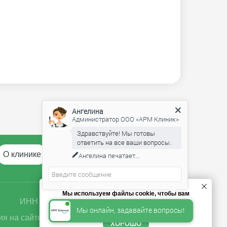
Ангелина
Администратор ООО «АРМ Клиник»
Здравствуйте! Мы готовы
ответить на все ваши вопросы.
О клинике
Отзывы
FAQ
Контакты
Ангелина
печатает...
Мы используем файлы cookie, чтобы вам
ОГРН 5167746377563
ИНН 9729041467
было удобнее пользоваться сайтом.
Мы онлайн, задавайте вопросы!
я на сайте носит ознакомительный характер
ХОРОШО