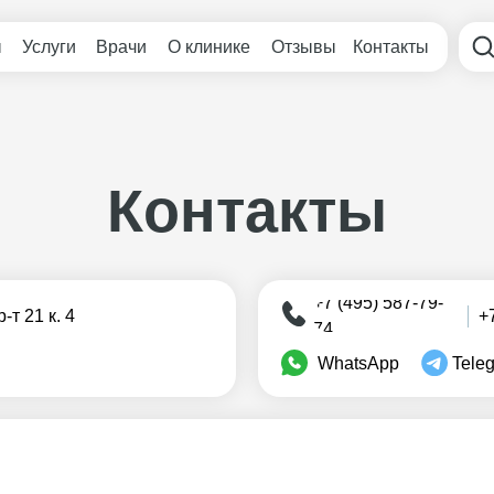
ы
Услуги
Врачи
О клинике
Отзывы
Контакты
Контакты
+7 (495) 587-79-
т 21 к. 4
+
74
WhatsApp
Tele
Запишитесь сейчас: