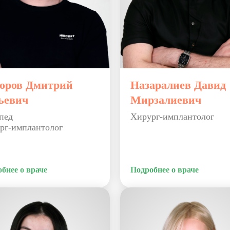
оров Дмитрий
Назаралиев Давид
ьевич
Мирзалиевич
пед
Хирург-имплантолог
рг-имплантолог
бнее о враче
Подробнее о враче