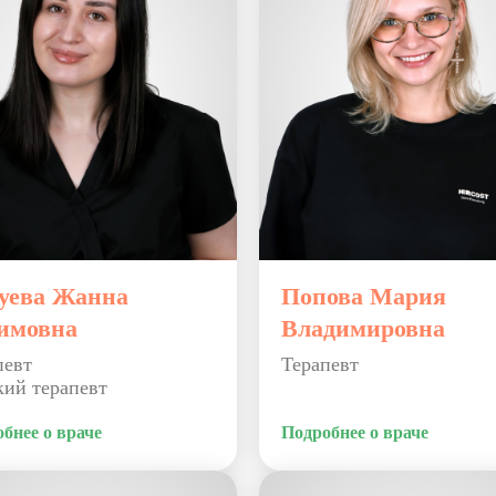
уева Жанна
Попова Мария
имовна
Владимировна
певт
Терапевт
кий терапевт
бнее о враче
Подробнее о враче