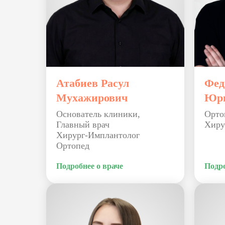
Атабиев Расул
Фед
Мухажирович
Юр
Основатель клиники,
Орто
Главный врач
Хиру
Хирург-Имплантолог
Ортопед
Подробнее о враче
Подро