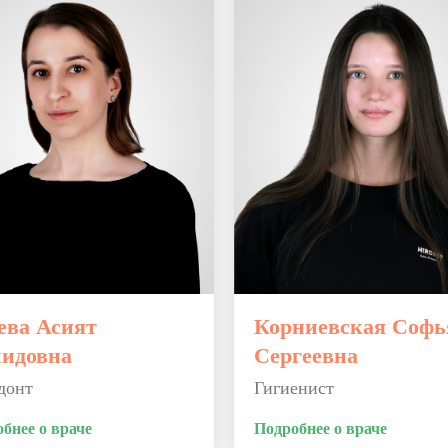
ева Асият
Корниевская Софь
идовна
Сергеевна
донт
Гигиенист
бнее о враче
Подробнее о враче