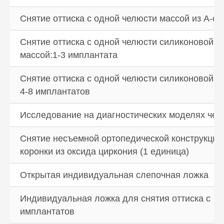
Снятие оттиска с одной челюсти массой из А-с
Снятие оттиска с одной челюсти силиконовой
массой:1-3 имплантата
Подробнее
Снятие оттиска с одной челюсти силиконовой м
4-8 имплантатов
Исследование на диагностических моделях чел
Снятие несъемной ортопедической конструкции
коронки из оксида циркония (1 единица)
Открытая индивидуальная слепочная ложка
© 2026 «АРМ Клиник»
by Ergart
Политика обработки персональных
Индивидуальная ложка для снятия оттиска с
данных
Документы
имплантатов