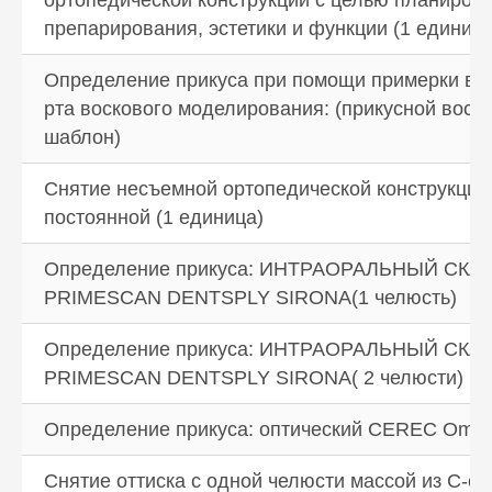
и радости общения с окружающими
людьми.
препарирования, эстетики и функции (1 единица
Определение прикуса при помощи примерки в 
рта воскового моделирования: (прикусной воск
Вопрос-ответ
шаблон)
Снятие несъемной ортопедической конструкции
постоянной (1 единица)
Определение прикуса: ИНТРАОРАЛЬНЫЙ СКА
PRIMESCAN DENTSPLY SIRONA(1 челюсть)
Определение прикуса: ИНТРАОРАЛЬНЫЙ СКА
PRIMESCAN DENTSPLY SIRONA( 2 челюсти)
Определение прикуса: оптический CEREC Omn
Виниры для зубов
Снятие оттиска с одной челюсти массой из С-с