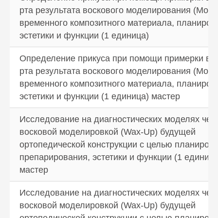
врачи проведут грамотный осмотр,
рта результата воскового моделирования (Moke
дадут индивидуальные рекомендации
и ответят на все ваши вопросы. После
временного композитного материала, планиров
этого вы сами сможете принять
эстетики и функции (1 единица)
обоснованное решение
о необходимости того или иного
вмешательства. Цена услуги
Определение прикуса при помощи примерки в 
определяется на первичной
рта результата воскового моделирования (Moke
консультации, поэтому вы сможете
планировать свой бюджет заранее.
временного композитного материала, планиров
В целом, мы придерживаемся
эстетики и функции (1 единица) мастер
адекватной ценовой политики
и не завышаем стоимость работ.
Ознакомиться с прайсом вы можете
Исследование на диагностических моделях чел
на соответствующей странице нашего
восковой моделировкой (Wax-Up) будущей
сайта. Чтобы записаться к врачу,
просто позвоните нам и сообщите,
ортопедической конструкции с целью планиров
в какое время доктор может вас ждать.
препарирования, эстетики и функции (1 единица
Специалист контактного центра
подробно расскажет, как подготовиться
мастер
к приему, что нужно взять с собой и как
добраться до клиники. Не затягивайте
Исследование на диагностических моделях чел
с визитом — позвоните нам прямо
сейчас, чтобы уже завтра начать
восковой моделировкой (Wax-Up) будущей
новую жизнь, полную улыбок
ортопедической конструкции с целью планиров