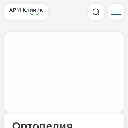
Ортопедия
Стоматолог‑ортопед восстанавливает
сильно разрушенные или
отсутствующие зубы, защищает
хрупкие единицы от дальнейшего
разрушения, корректирует
эстетические дефекты (сколы,
трещины, кривизну), используя