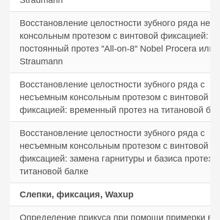
простых рекомендаций:
сведите к минимуму употребление
красящих продуктов и курение;
Восстановление целостности зубного ряда не
откажитесь от употребления
консольным протезом с винтовой фиксацией:
чрезмерно твердых продуктов
(орехи, сухари);
постоянный протез ''All-on-8'' Nobel Procera или
не грызите окружающие предметы
Straumann
(колпачки ручек, карандаши);
дважды в день чистите зубы
с помощью зубной щетки и пасты,
Восстановление целостности зубного ряда с
подобранной стоматологом,
несъемным консольным протезом с винтовой
используйте зубную нить для
удаления остатков пищи
фиксацией: временный протез на титановой ба
из межзубных промежутков,
ополаскивайте рот после приема
Восстановление целостности зубного ряда с
пищи;
регулярно, не реже, чем 1 раз
несъемным консольным протезом с винтовой
в полгода, посещайте стоматолога
фиксацией: замена гарнитуры и базиса протеза
с профилактической целью.
титановой балке
Стоматологический центр ARM Clinic
в Москве приглашает вас
Слепки, фиксация, Waxup
на консультацию высококлассного
стоматолога, работающего
в эстетическом направлении. Наши
Определение прикуса при помощи примерки в 