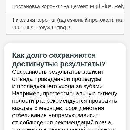
Постановка коронки: на цемент Fugi Plus, RelyX 
ИНН 9729041467
ОГРН 5167746377563
Фиксация коронки (адгезивный протокол): на ц
Вся информация на сайте носит
Fugi Plus, RelyX Luting 2
ознакомительный характер
и не является публичной офертой