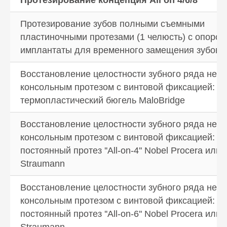
Протезирование зубов полными съемными
пластиночными протезами (1 челюсть) с опорой
имплантаты для временного замещения зубов
Восстановление целостности зубного ряда не
консольным протезом с винтовой фиксацией:
термопластический бюгель MaloBridge
Как долго сохраняются
достигнутые результаты?
Сохранность результатов зависит
Восстановление целостности зубного ряда не
от вида проведенной процедуры
консольным протезом с винтовой фиксацией:
и последующего ухода за зубами.
Например, профессиональную гигиену
постоянный протез ''All-on-4'' Nobel Procera или
полости рта рекомендуется проводить
Straumann
каждые 6 месяцев, срок действия
отбеливания напрямую зависит
от соблюдения рекомендаций врача,
Восстановление целостности зубного ряда не
а виниры и коронки способны служить
консольным протезом с винтовой фиксацией:
десятилетиями. Чтобы радоваться
достигнутым изменениям как можно
постоянный протез ''All-on-6'' Nobel Procera или
дольше, придерживайтесь нескольких
Straumann