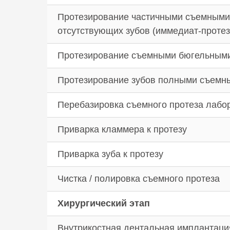
Протезирование частичными съемными
отсутствующих зубов (иммедиат-протез
Протезирование съемными бюгельными п
Протезирование зубов полными съемны
Перебазировка съемного протеза лаб
Приварка кламмера к протезу
Приварка зуба к протезу
Чистка / полировка съемного протеза
Хирургический этап
Внутрикостная дентальная имплантация