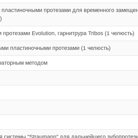
 пластиночными протезами для временного замещен
)
ротезами Evolution, гарнитрура Tribos (1 челюсть)
ми пластиночными протезами (1 челюсть)
ораторным методом
 системы ''Straumann'' для дальнейшего зубопротез