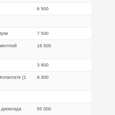
6 500
одом
7 500
ментной
16 500
3 800
мплантате (1
8 300
 диоксида
55 000