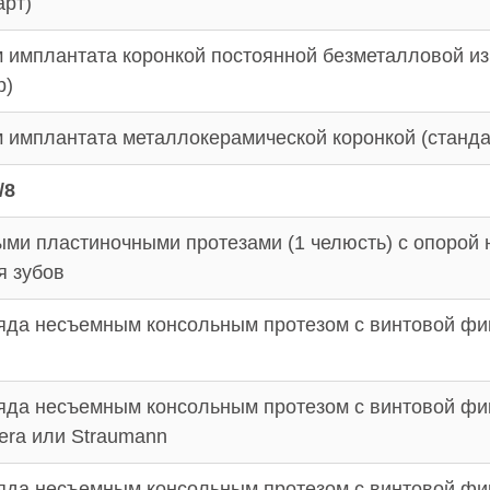
арт)
 имплантата коронкой постоянной безметалловой из
р)
 имплантата металлокерамической коронкой (станда
/8
ми пластиночными протезами (1 челюсть) с опорой 
я зубов
ряда несъемным консольным протезом с винтовой фи
ряда несъемным консольным протезом с винтовой фи
ocera или Straumann
ряда несъемным консольным протезом с винтовой фи