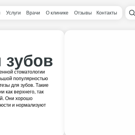
ы
Услуги
Врачи
О клинике
Отзывы
Контакты
 зубов
енной стоматологии
льшой популярностью
езы для зубов. Такие
и как верхнего, так
ей. Они хорошо
люсти и нормализуют