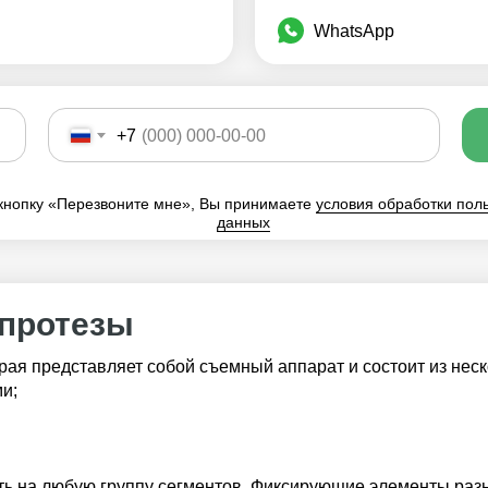
WhatsApp
+7
кнопку «Перезвоните мне», Вы принимаете
условия обработки пол
данных
 протезы
орая представляет собой съемный аппарат и состоит из нес
и;
ь на любую группу сегментов. Фиксирующие элементы разн