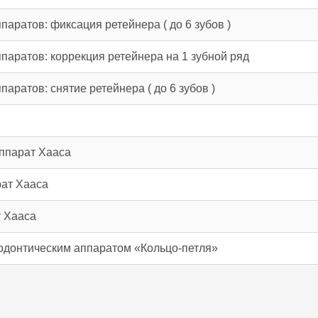
аратов: фиксация ретейнера ( до 6 зубов )
паратов: коррекция ретейнера на 1 зубной ряд
аратов: снятие ретейнера ( до 6 зубов )
Аппарат Хааса
рат Хааса
т Хааса
одонтическим аппаратом «Кольцо-петля»