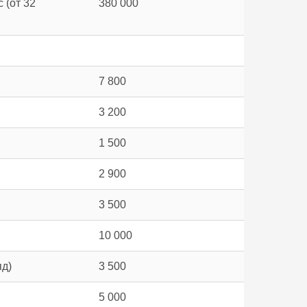
 (от 32
380 000
7 800
3 200
1 500
2 900
3 500
10 000
яд)
3 500
5 000