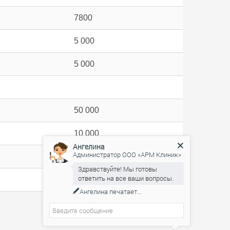
7800
5 000
5 000
50 000
10 000
Ангелина
Администратор ООО «АРМ Клиник»
6 000
Здравствуйте! Мы готовы
ответить на все ваши вопросы.
15 000
Ангелина
печатает...