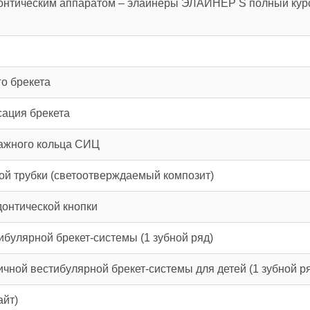
онтическим аппаратом – элайнеры ЭЛАЙНЕР S полный курс
о брекета
сация брекета
дажного кольца СИЦ
ой трубки (светоотверждаемый композит)
донтической кнопки
ибулярной брекет-системы (1 зубной ряд)
ичной вестибулярной брекет-системы для детей (1 зубной р
айт)