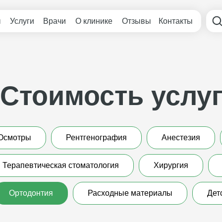
ы
Услуги
Врачи
О клинике
Отзывы
Контакты
Стоимость услу
Осмотры
Рентгенография
Анестезия
Терапевтическая стоматология
Хирургия
Ортодонтия
Расходные материалы
Дет