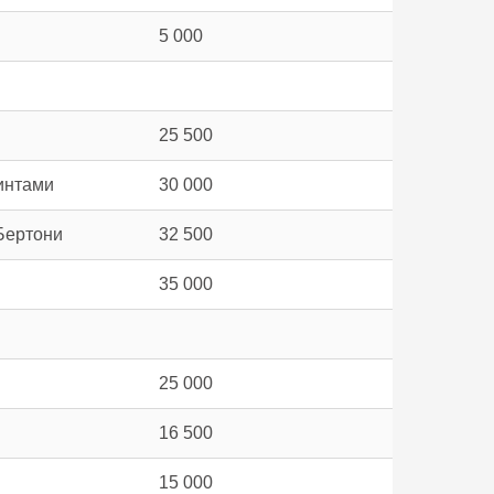
5 000
25 500
интами
30 000
Бертони
32 500
35 000
25 000
16 500
15 000