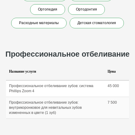
Ортопедия
Ортодонтия
Расходные материалы
Детская стоматология
Название услуги
Цена
Профессиональное отбеливание зубов: система
45 000
Phillips Zoom 4
Профессиональное отбеливание зубов:
7 500
внутрикоронковое для невитальных зубов
© 2026 «АРМ Клиник»
by Ergart
измененных в цвете (1 зуб)
Политика обработки персональных
данных
Документы