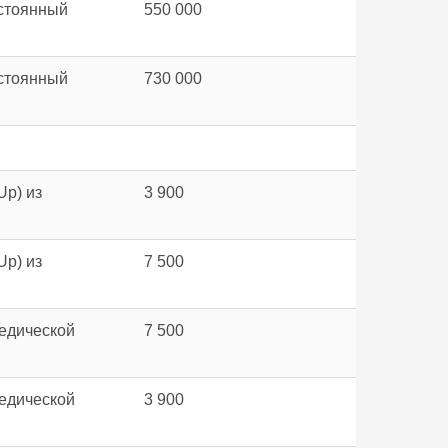
остоянный
550 000
остоянный
730 000
Up) из
3 900
Up) из
7 500
педической
7 500
педической
3 900