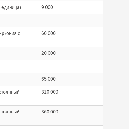
 единица)
9 000
иркония с
60 000
20 000
65 000
остоянный
310 000
остоянный
360 000