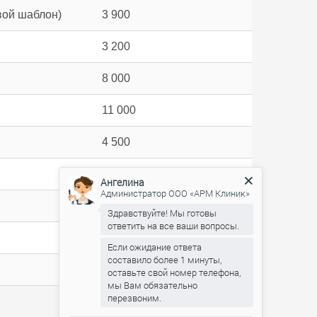
вой шаблон)
3 900
3 200
8 000
11 000
4 500
4 500
Ангелина
Администратор ООО «АРМ Клиник»
8 000
Здравствуйте! Мы готовы
ответить на все ваши вопросы.
2 900
Если ожидание ответа
составило более 1 минуты,
5 900
оставьте свой номер телефона,
мы Вам обязательно
перезвоним.