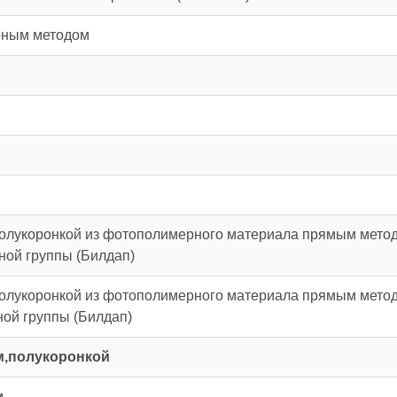
рным методом
 полукоронкой из фотополимерного материала прямым мето
ной группы (Билдап)
 полукоронкой из фотополимерного материала прямым мето
ной группы (Билдап)
м,полукоронкой
м