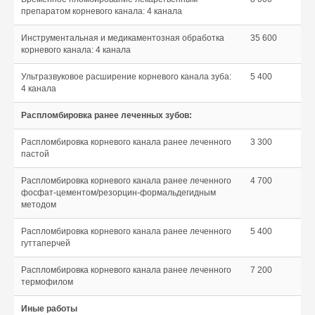
препаратом корневого канала: 4 канала
Инструментальная и медикаментозная обработка
35 600
корневого канала: 4 канала
Ультразвуковое расширение корневого канала зуба:
5 400
© 2026 «АРМ Клиник»
by Ergart
4 канала
Политика обработки персональных
Распломбировка ранее леченных зубов:
данных
Документы
Распломбировка корневого канала ранее леченного
3 300
пастой
ИНН 9729041467
Распломбировка корневого канала ранее леченного
4 700
ОГРН 5167746377563
фосфат-цементом/резорцин-формальдегидным
методом
Вся информация на сайте носит
ознакомительный характер
и не является публичной офертой
Распломбировка корневого канала ранее леченного
5 400
гуттаперчей
Распломбировка корневого канала ранее леченного
7 200
термофилом
Иные работы