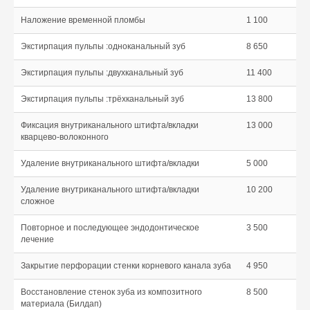
Наложение временной пломбы
1 100
Экстирпация пульпы :одноканальный зуб
8 650
Экстирпация пульпы :двухканальный зуб
11 400
Экстирпация пульпы :трёхканальный зуб
13 800
Фиксация внутриканального штифта/вкладки
13 000
кварцево-волоконного
Удаление внутриканального штифта/вкладки
5 000
Удаление внутриканального штифта/вкладки
10 200
сложное
Повторное и последующее эндодонтическое
3 500
лечение
Закрытие перфорации стенки корневого канала зуба
4 950
Восстановление стенок зуба из композитного
8 500
материала (Билдап)